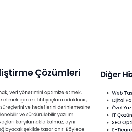
ızda
Hizmetlerimiz
Referanslar
Blog
İlet
liştirme Çözümleri
Diğer Hi
rmak, veri yönetimini optimize etmek,
Web Tas
 etmek için özel ihtiyaçlara odaklanır;
Dijital 
süreçlerini ve hedeflerini derinlemesine
Özel Yaz
nebilir ve sürdürülebilir yazılım
IT Çözüm
tiyaçları karşılamakla kalmaz, aynı
SEO Opt
ğlayacak şekilde tasarlanır. Böylece
E-Ticare