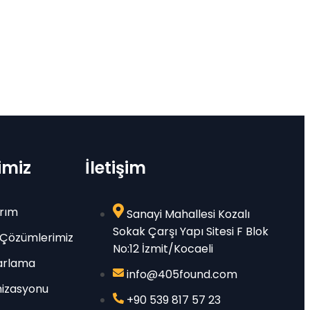
imiz
İletişim
rım
Sanayi Mahallesi Kozalı
Sokak Çarşı Yapı Sitesi F Blok
 Çözümlerimiz
No:12 İzmit/Kocaeli
zarlama
info@405found.com
izasyonu
+90 539 817 57 23