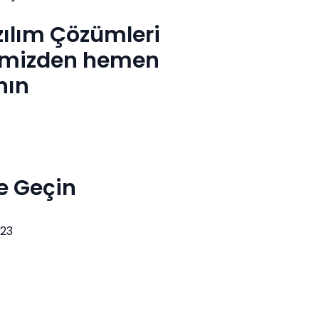
zılım Çözümleri
imizden hemen
nın
me Geçin
 23