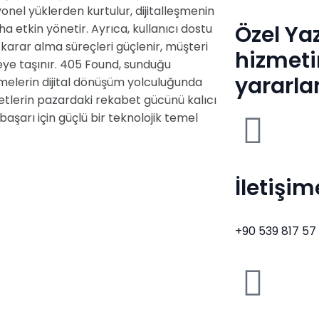
el yüklerden kurtulur, dijitalleşmenin
Özel Ya
 etkin yönetir. Ayrıca, kullanıcı dostu
e karar alma süreçleri güçlenir, müşteri
hizmet
yeye taşınır. 405 Found, sunduğu
yararla
etmelerin dijital dönüşüm yolculuğunda
rketlerin pazardaki rekabet gücünü kalıcı
 başarı için güçlü bir teknolojik temel
İletişi
+90 539 817 57