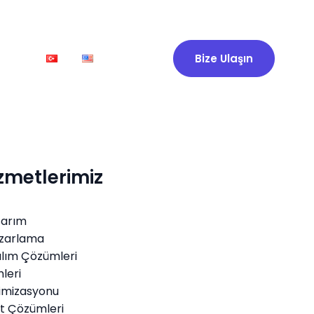
işim
Bize Ulaşın
zmetlerimiz
arım
Pazarlama
ılım Çözümleri
leri
imizasyonu
t Çözümleri