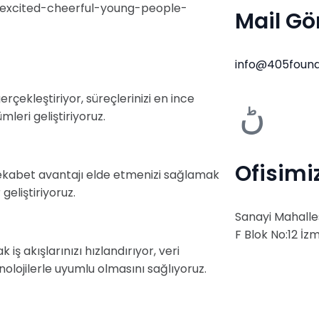
Mail Gö
info@405foun
erçekleştiriyor, süreçlerinizi en ince
leri geliştiriyoruz.
Ofisimiz
e rekabet avantajı elde etmenizi sağlamak
eliştiriyoruz.
Sanayi Mahalles
F Blok No:12 İz
ş akışlarınızı hızlandırıyor, veri
knolojilerle uyumlu olmasını sağlıyoruz.